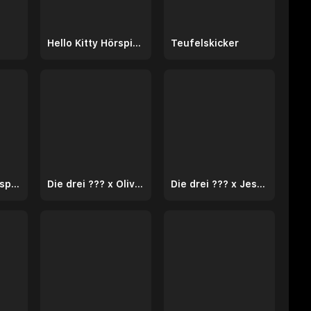
Hello Kitty Hörspiele
Teufelskicker
PLAYMOBIL Hörspiele
Die drei ??? x Oliver Kalkofe
Die drei ??? x Jessica Schwarz