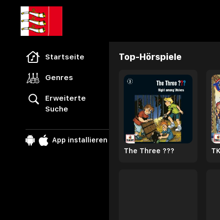
Freegal Music
Browse
Top-Hörspiele
Startseite
Genres
Erweiterte
Suche
App installieren
The Three ???
TK