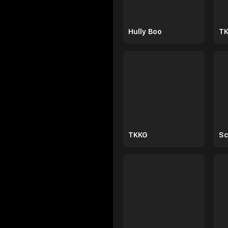
Hully Boo
TKKG
Sc